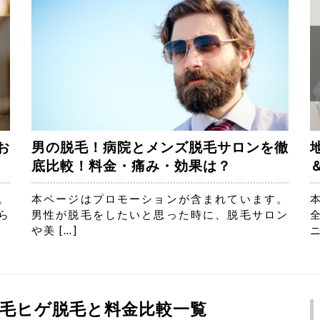
お
男の脱毛！病院とメンズ脱毛サロンを徹
底比較！料金・痛み・効果は？
。
本ページはプロモーションが含まれています。
ら
男性が脱毛をしたいと思った時に、脱毛サロン
や美 […]
ニ
毛ヒゲ脱毛と料金比較一覧