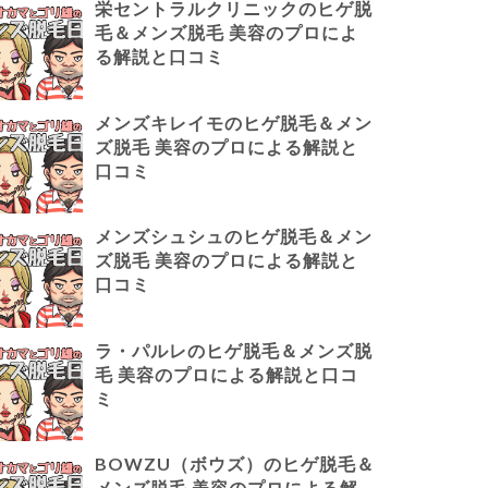
栄セントラルクリニックのヒゲ脱
毛＆メンズ脱毛 美容のプロによ
る解説と口コミ
メンズキレイモのヒゲ脱毛＆メン
ズ脱毛 美容のプロによる解説と
口コミ
メンズシュシュのヒゲ脱毛＆メン
ズ脱毛 美容のプロによる解説と
口コミ
ラ・パルレのヒゲ脱毛＆メンズ脱
毛 美容のプロによる解説と口コ
ミ
BOWZU（ボウズ）のヒゲ脱毛＆
メンズ脱毛 美容のプロによる解