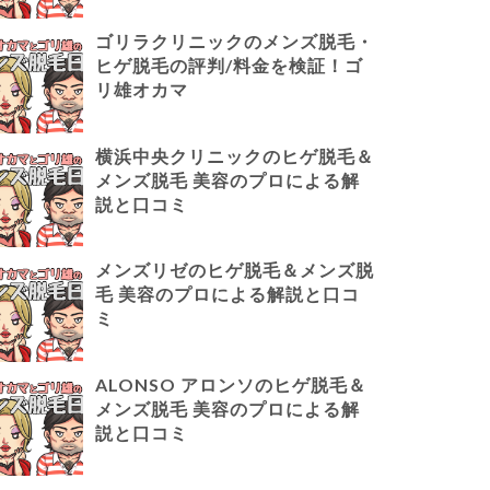
ゴリラクリニックのメンズ脱毛・
ヒゲ脱毛の評判/料金を検証！ゴ
リ雄オカマ
横浜中央クリニックのヒゲ脱毛＆
メンズ脱毛 美容のプロによる解
説と口コミ
メンズリゼのヒゲ脱毛＆メンズ脱
毛 美容のプロによる解説と口コ
ミ
ALONSO アロンソのヒゲ脱毛＆
メンズ脱毛 美容のプロによる解
説と口コミ