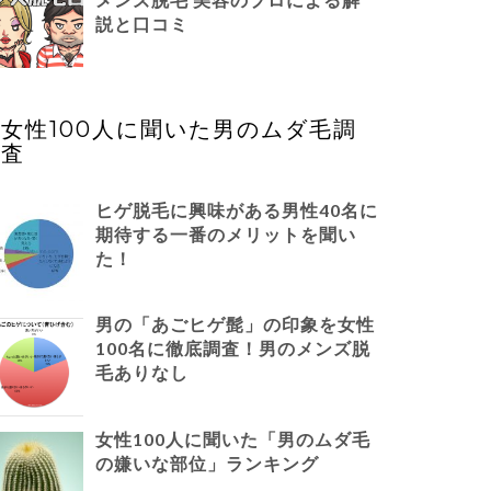
説と口コミ
女性100人に聞いた男のムダ毛調
査
ヒゲ脱毛に興味がある男性40名に
期待する一番のメリットを聞い
た！
男の「あごヒゲ髭」の印象を女性
100名に徹底調査！男のメンズ脱
毛ありなし
女性100人に聞いた「男のムダ毛
の嫌いな部位」ランキング