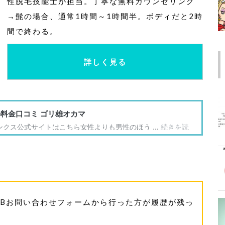
性脱毛技能士が担当。丁寧な無料カウンセリング
→髭の場合、通常1時間～1時間半。ボディだと2時
間で終わる。
詳しく見る
EBお問い合わせフォームから行った方が履歴が残っ