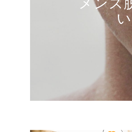
メンズ
い