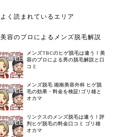
よく読まれているエリア
美容のプロによるメンズ脱毛解説
メンズTBCのヒゲ脱毛は違う！美
容のプロによる男の脱毛解説と口
コミ
メンズ脱毛 湘南美容外科 ヒゲ脱
毛の効果・料金を検証!ゴリ雄と
オカマ
リンクスのメンズ脱毛は違う！評
判ヒゲ脱毛の料金口コミ ゴリ雄
オカマ