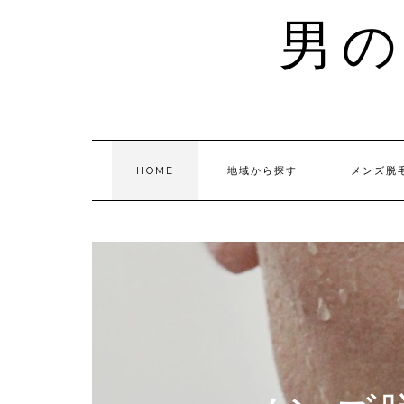
男の
HOME
地域から探す
メンズ脱