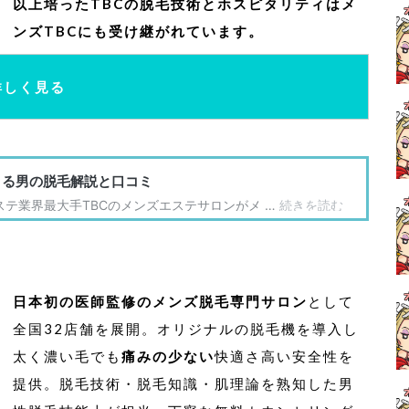
以上培ったTBCの脱毛技術とホスピタリティはメ
ンズTBCにも受け継がれています。
詳しく見る
日本初の医師監修のメンズ脱毛専門サロン
として
全国32店舗を展開。オリジナルの脱毛機を導入し
太く濃い毛でも
痛みの少ない
快適さ高い安全性を
提供。脱毛技術・脱毛知識・肌理論を熟知した男