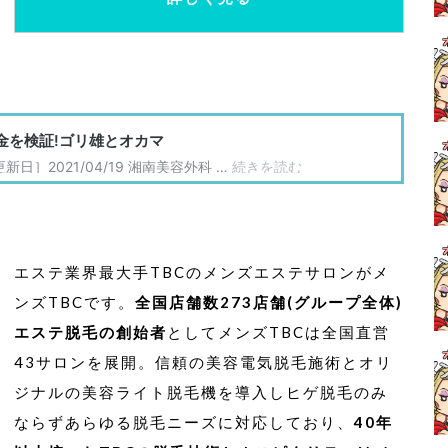
エステ業界最大手TBCのメンズエステサロンがメ
ンズTBCです。
全国店舗数273店舗(グループ全体)
エステ脱毛の創始者
としてメンズTBCは全国直営
43サロンを展開。信頼の美容電気脱毛施術とオリ
ジナルの美容ライト脱毛機を導入しヒゲ脱毛のみ
ならずあらゆる脱毛ニーズに対応しており、
40年