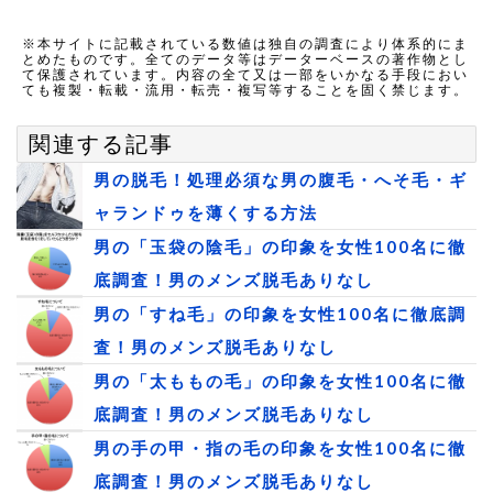
※本サイトに記載されている数値は独自の調査により体系的にま
とめたものです。全てのデータ等はデーターベースの著作物とし
て保護されています。内容の全て又は一部をいかなる手段におい
ても複製・転載・流用・転売・複写等することを固く禁じます。
関連する記事
男の脱毛！処理必須な男の腹毛・へそ毛・ギ
ャランドゥを薄くする方法
男の「玉袋の陰毛」の印象を女性100名に徹
底調査！男のメンズ脱毛ありなし
男の「すね毛」の印象を女性100名に徹底調
査！男のメンズ脱毛ありなし
男の「太ももの毛」の印象を女性100名に徹
底調査！男のメンズ脱毛ありなし
男の手の甲・指の毛の印象を女性100名に徹
底調査！男のメンズ脱毛ありなし