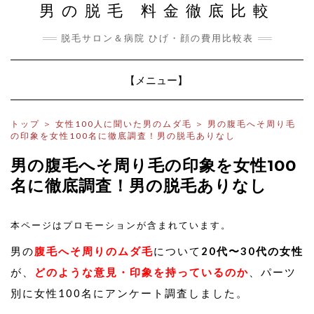
男の脱毛 料金徹底比較
脱毛サロン＆病院 ひげ・顔の費用比較表
Toggle
【メニュー】
Navigation
トップ
＞
女性100人に聞いた男のムダ毛
＞
男の腹毛へそ周り毛
の印象を女性100名に徹底調査！男の脱毛ありなし
男の腹毛へそ周り毛の印象を女性100
名に徹底調査！男の脱毛ありなし
本ページはプロモーションが含まれています。
男の
腹毛へそ周りのムダ毛
について
20代〜30代の女性
が、
どのような意見・印象を持っているのか
、パーツ
別に女性100名にアンケート調査しました。