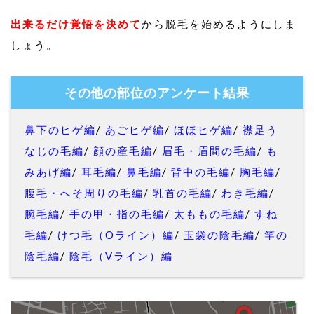
出来るだけ覚悟を決めて
から脱毛を始めるようにしま
しょう。
その他の部位のアンケート結果
鼻下のヒゲ編
/
あごヒゲ編
/
ほほヒゲ編
/
襟足う
なじの毛編
/
顔の産毛編
/
眉毛・眉間の毛編
/
も
みあげ編
/
耳毛編
/
鼻毛編
/
背中の毛編
/
胸毛編
/
腹毛・へそ周りの毛編
/
乳首の毛編
/
わき毛編
/
腕毛編
/
手の甲・指の毛編
/
太ももの毛編
/
すね
毛編
/
けつ毛（Oライン）編
/
玉袋の陰毛編
/
竿の
陰毛編
/
陰毛（Vライン）編