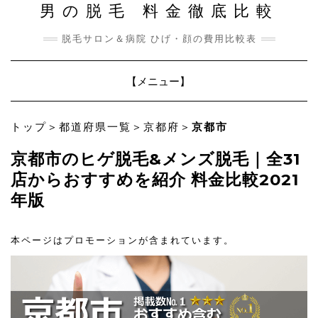
男の脱毛 料金徹底比較
脱毛サロン＆病院 ひげ・顔の費用比較表
Toggle
【メニュー】
Navigation
トップ
＞
都道府県一覧
＞
京都府
＞
京都市
京都市のヒゲ脱毛&メンズ脱毛｜全31
店からおすすめを紹介 料金比較2021
年版
本ページはプロモーションが含まれています。