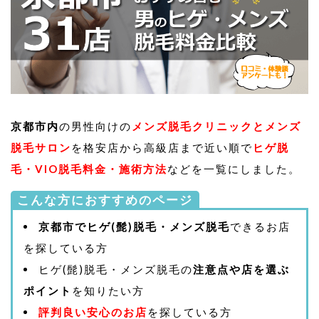
京都市内
の男性向けの
メンズ脱毛クリニックとメンズ
脱毛サロン
を格安店から高級店まで近い順で
ヒゲ脱
毛・VIO脱毛料金・施術方法
などを一覧にしました。
こんな方におすすめのページ
京都市でヒゲ(髭)脱毛・メンズ脱毛
できるお店
を探している方
ヒゲ(髭)脱毛・メンズ脱毛の
注意点や店を選ぶ
ポイント
を知りたい方
評判良い安心のお店
を探している方