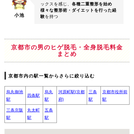
ックスを感じ、
各種二重整形を始め
様々な整形術・ダイエットを行った経
小池
験
を持つ
京都市の男のヒゲ脱毛・全身脱毛料金
まとめ
京都市内の駅一覧からさらに絞り込む
烏丸御池
烏丸
河原町駅(京都
三条
京都市役所前
四条駅
駅
駅
府)
駅
駅
三条京阪
丸太町
五条
駅
駅
駅