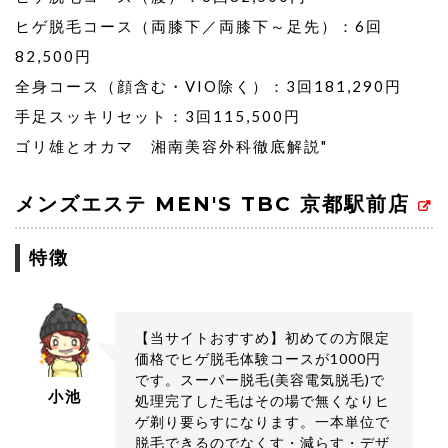
ヒゲ脱毛コース（両膝下／両膝下～足先）：6回
82,500円
全身コース（顔含む・VIO除く）：3回181,290円
手足スッキリセット：3回115,500円
ゴリ雄とオカマ 湘南美容外科徹底解説
"
メンズエステ MEN'S TBC 京都駅前店
特徴
【当サイトおすすめ】初めての方限定
価格でヒゲ脱毛体験コースが1000円
です。スーパー脱毛(美容電気脱毛)で
小池
処理完了した毛はその場で無くなりヒ
ゲ剃り要らすになります。一本単位で
脱毛できるのでなくす・減らす・デザ